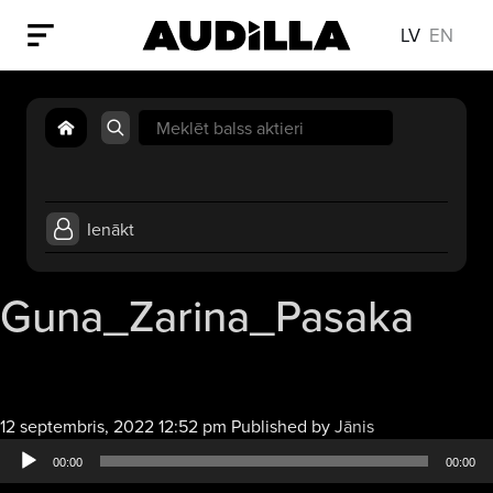
LV
EN
Search
for:
Ienākt
Guna_Zarina_Pasaka
Audio
12 septembris, 2022 12:52 pm
Published by
Jānis
atskaņotājs
00:00
00:00