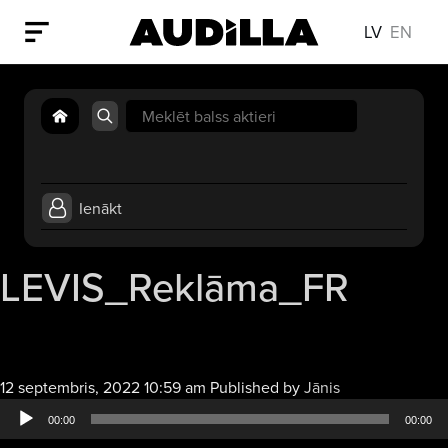
LV
EN
Search
for:
Ienākt
LEVIS_Reklāma_FR
Audio
12 septembris, 2022 10:59 am
Published by
Jānis
atskaņotājs
00:00
00:00