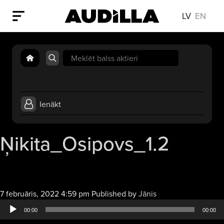
LV
EN
Search
for:
Ienākt
Ņikita_Osipovs_1.2
Audio
7 februāris, 2022 4:59 pm
Published by
Jānis
atskaņotājs
00:00
00:00