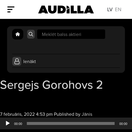
LV
EN
Search
for:
Ienākt
Sergejs Gorohovs 2
Audio
7 februāris, 2022 4:53 pm
Published by
Jānis
atskaņotājs
00:00
00:00