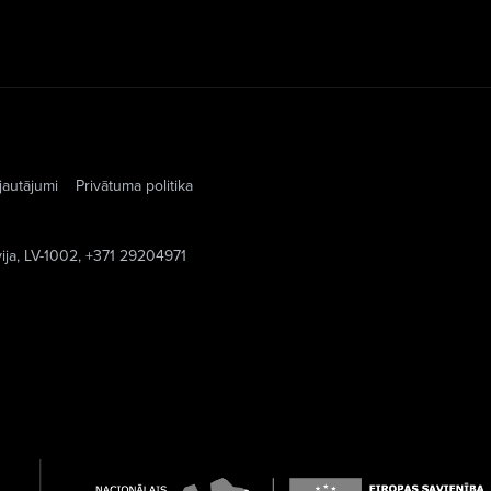
jautājumi
Privātuma politika
vija, LV-1002, +371 29204971