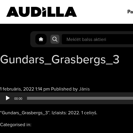
Pa
Search
for:
Gundars_Grasbergs_3
Audio
1 februāris, 2022 1:14 pm
Published by
Jānis
atskaņotājs
00:00
“Gundars_Grasbergs_3”. Izlaists: 2022. 1 celiņš.
Categorised in: