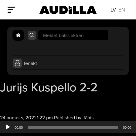
LV
EN
Search
for:
Ienākt
Jurijs Kuspello 2-2
Audio
24 augusts, 2021 1:22 pm
Published by
Jānis
atskaņotājs
00:00
00:00