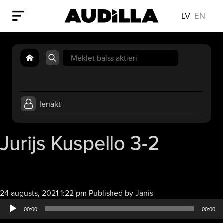
LV
EN
Search
for:
Ienākt
Jurijs Kuspello 3-2
Audio
24 augusts, 2021 1:22 pm
Published by
Jānis
atskaņotājs
00:00
00:00