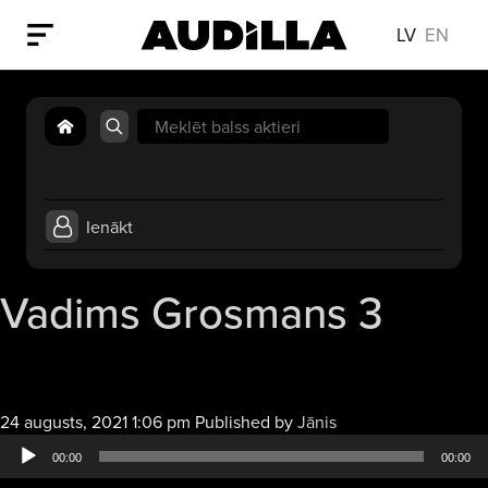
LV
EN
Search
for:
Ienākt
Vadims Grosmans 3
Audio
24 augusts, 2021 1:06 pm
Published by
Jānis
atskaņotājs
00:00
00:00