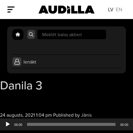
LV
EN
Search
for:
Ienākt
Danila 3
Audio
24 augusts, 2021 1:04 pm
Published by
Jānis
atskaņotājs
00:00
00:00