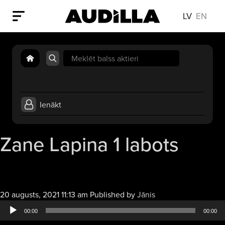
LV
EN
Search
for:
Ienākt
Zane Lapina 1 labots
Audio
20 augusts, 2021 11:13 am
Published by
Jānis
atskaņotājs
00:00
00:00