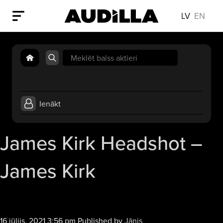
LV
EN
Search
for:
Ienākt
James Kirk Headshot –
James Kirk
16 jūlijs, 2021 3:56 pm
Published by
Jānis