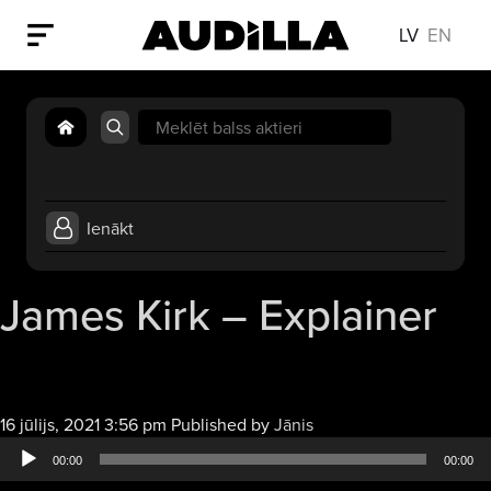
LV
EN
Search
for:
Ienākt
James Kirk – Explainer
Audio
16 jūlijs, 2021 3:56 pm
Published by
Jānis
atskaņotājs
00:00
00:00