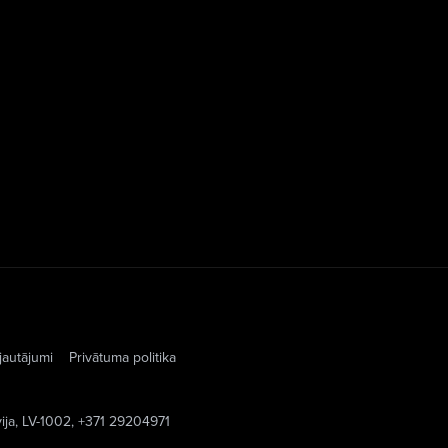
jautājumi
Privātuma politika
vija, LV-1002, +371 29204971