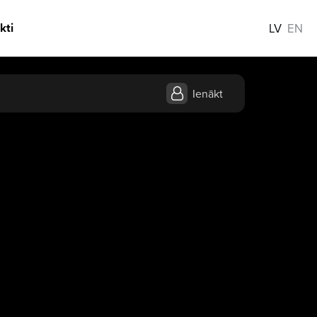
kti
LV
EN
Ienākt