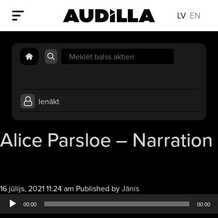
LV
EN
Search
for:
Ienākt
Alice Parsloe – Narration
Audio
16 jūlijs, 2021 11:24 am
Published by
Jānis
atskaņotājs
00:00
00:00