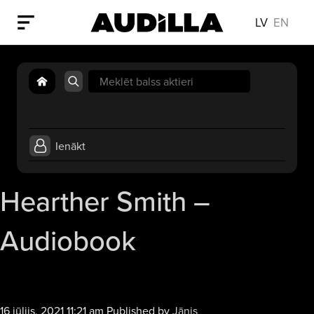
LV
EN
Search
for:
Ienākt
Hearther Smith –
Audiobook
Audio
16 jūlijs, 2021 11:21 am
Published by
Jānis