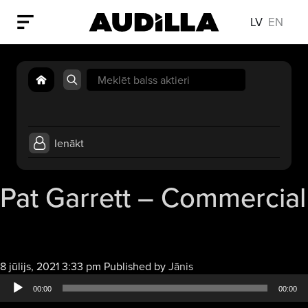
LV
EN
Search
for:
Ienākt
Pat Garrett – Commercial
Audio
8 jūlijs, 2021 3:33 pm
Published by
Jānis
atskaņotājs
00:00
00:00