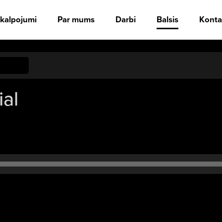
kalpojumi
Par mums
Darbi
Balsis
Konta
al