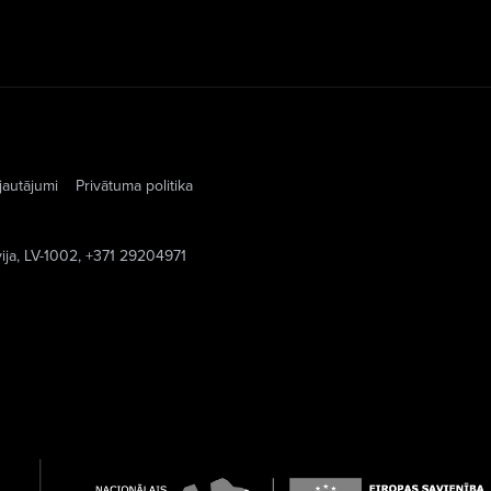
jautājumi
Privātuma politika
vija, LV-1002, +371 29204971