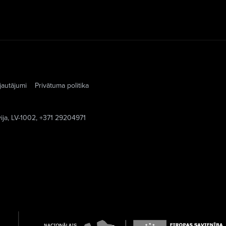
jautājumi
Privātuma politika
vija, LV-1002, +371 29204971