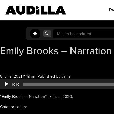
Pa
Search
for:
Emily Brooks – Narration
Audio
8 jūlijs, 2021 11:19 am
Published by
Jānis
atskaņotājs
00:00
“Emily Brooks – Narration”. Izlaists: 2020.
Categorised in: