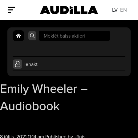
LV
EN
Search
for:
Ienākt
Emily Wheeler –
Audiobook
Audio
8 jūlijs, 2021 11:14 am
Published by
Jānis