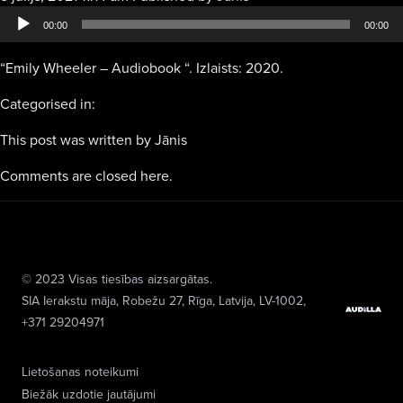
atskaņotājs
00:00
00:00
“Emily Wheeler – Audiobook “. Izlaists: 2020.
Categorised in:
This post was written by Jānis
Comments are closed here.
© 2023 Visas tiesības aizsargātas.
SIA Ierakstu māja
, Robežu 27, Rīga, Latvija, LV-1002,
+371 29204971
Lietošanas noteikumi
Biežāk uzdotie jautājumi