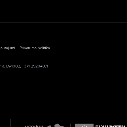
jautājumi
Privātuma politika
vija, LV-1002, +371 29204971