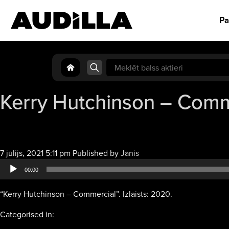
Pa
Search
for:
Kerry Hutchinson – Comm
Audio
7 jūlijs, 2021 5:11 pm
Published by
Jānis
atskaņotājs
00:00
“Kerry Hutchinson – Commercial”. Izlaists: 2020.
Categorised in: