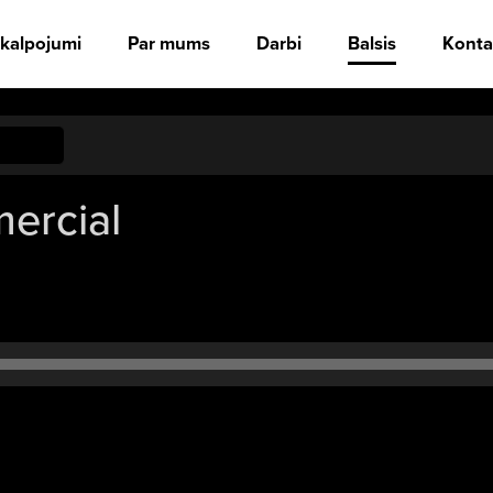
kalpojumi
Par mums
Darbi
Balsis
Konta
ercial