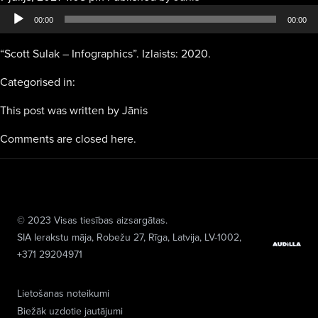
atskaņotājs
00:00
00:00
“Scott Sulak – Infographics”. Izlaists: 2020.
Categorised in:
This post was written by Jānis
Comments are closed here.
© 2023 Visas tiesības aizsargātas.
SIA Ierakstu māja
, Robežu 27, Rīga, Latvija, LV-1002,
+371 29204971
Lietošanas noteikumi
Biežāk uzdotie jautājumi