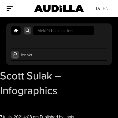
LV
EN
Search
for:
Ienākt
Scott Sulak –
Infographics
Audio
7 jūlijs, 2021 4:08 pm
Published by
Jānis