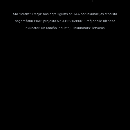
SIA "Ierakstu Māja" noslēgts līgums ar LIAA par inkubācijas atbalsta
saņemšanu ERAF projekta Nr. 3.1.1.6/16/I/001 “Reģionālie biznesa
inkubatori un radošo industriju inkubators” ietvaros.