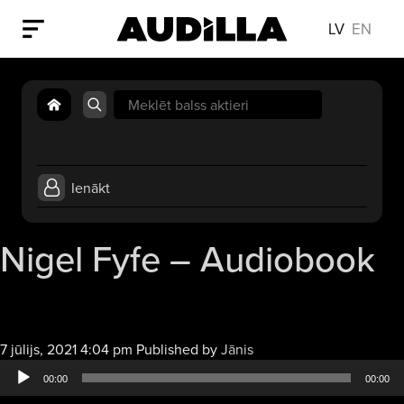
LV
EN
Search
for:
Ienākt
Nigel Fyfe – Audiobook
Audio
7 jūlijs, 2021 4:04 pm
Published by
Jānis
atskaņotājs
00:00
00:00