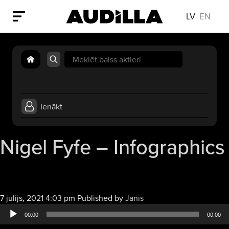
LV
EN
Search
for:
Ienākt
Nigel Fyfe – Infographics
Audio
7 jūlijs, 2021 4:03 pm
Published by
Jānis
atskaņotājs
00:00
00:00