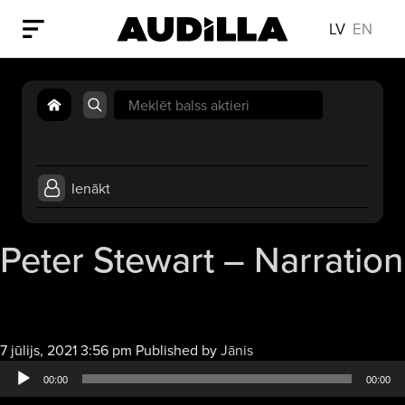
LV
EN
Search
for:
Ienākt
Peter Stewart – Narration
Audio
7 jūlijs, 2021 3:56 pm
Published by
Jānis
atskaņotājs
00:00
00:00