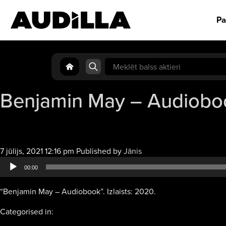
Pa
Search
for:
Benjamin May – Audiobo
Audio
7 jūlijs, 2021 12:16 pm
Published by
Jānis
atskaņotājs
00:00
“Benjamin May – Audiobook”. Izlaists: 2020.
Categorised in: