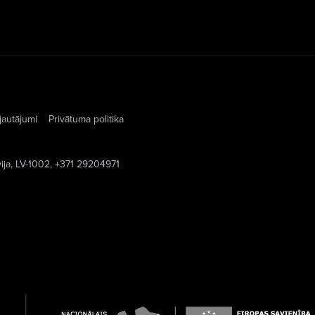
jautājumi
Privātuma politika
vija, LV-1002, +371 29204971