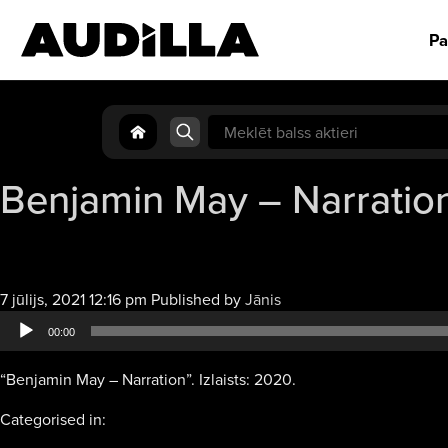
Pa
Search
for:
Benjamin May – Narratio
Audio
7 jūlijs, 2021 12:16 pm
Published by
Jānis
atskaņotājs
00:00
“Benjamin May – Narration”. Izlaists: 2020.
Categorised in: