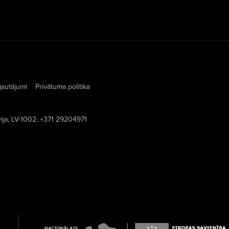
jautājumi
Privātuma politika
vija, LV-1002, +371 29204971