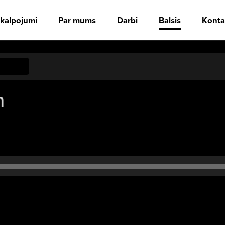
kalpojumi
Par mums
Darbi
Balsis
Konta
n