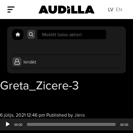
LV
EN
Search
for:
Ienākt
Greta_Zicere-3
Audio
6 jūlijs, 2021 12:46 pm
Published by
Jānis
atskaņotājs
00:00
00:00