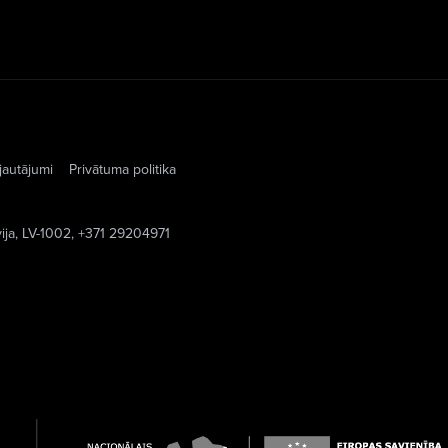
jautājumi
Privātuma politika
vija, LV-1002, +371 29204971