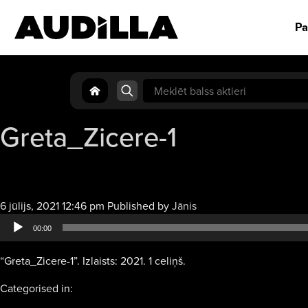
Pa
Search
for:
Greta_Zicere-1
Audio
6 jūlijs, 2021 12:46 pm
Published by
Jānis
atskaņotājs
00:00
“Greta_Zicere-1”. Izlaists: 2021. 1 celiņš.
Categorised in: