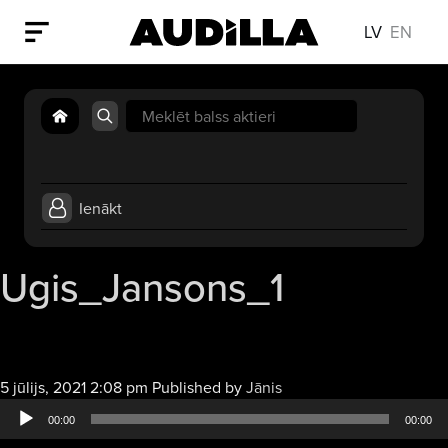
LV
EN
Search
for:
Ienākt
Ugis_Jansons_1
Audio
5 jūlijs, 2021 2:08 pm
Published by
Jānis
atskaņotājs
00:00
00:00