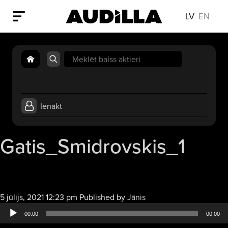
LV
EN
Search
for:
Ienākt
Gatis_Smidrovskis_1
Audio
5 jūlijs, 2021 12:23 pm
Published by
Jānis
atskaņotājs
00:00
00:00