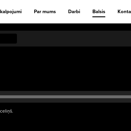
kalpojumi
Par mums
Darbi
Balsis
Konta
 celiņš.