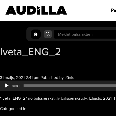
Pa
Search
for:
Iveta_ENG_2
Audio
31 maijs, 2021 2:41 pm
Published by
Jānis
atskaņotājs
00:00
“Iveta_ENG_2” no balssieraksti.lv balssieraksti.lv. Izlaists: 2021. 1
Categorised in: