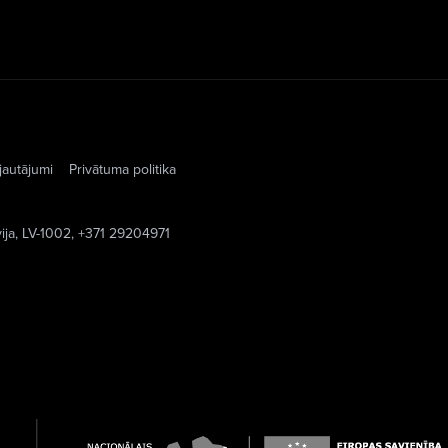
jautājumi
Privātuma politika
vija, LV-1002, +371 29204971