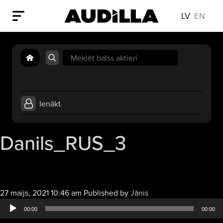
LV
EN
Search
for:
Ienākt
Danils_RUS_3
Audio
27 maijs, 2021 10:46 am
Published by
Jānis
atskaņotājs
00:00
00:00