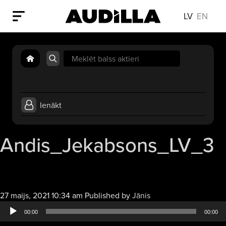
LV
EN
Search
for:
Ienākt
Andis_Jekabsons_LV_3
Audio
27 maijs, 2021 10:34 am
Published by
Jānis
atskaņotājs
00:00
00:00