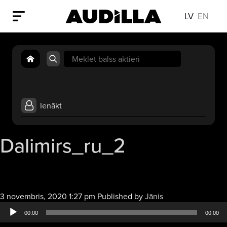
LV
EN
Search
for:
Ienākt
Dalimirs_ru_2
Audio
3 novembris, 2020 1:27 pm
Published by
Jānis
atskaņotājs
00:00
00:00