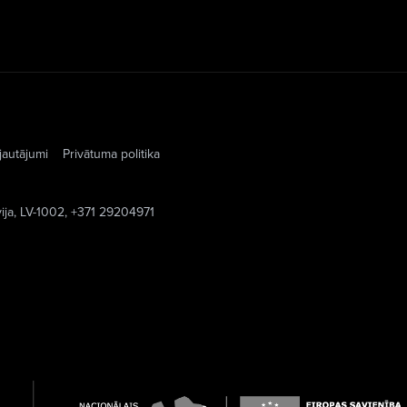
jautājumi
Privātuma politika
vija, LV-1002, +371 29204971