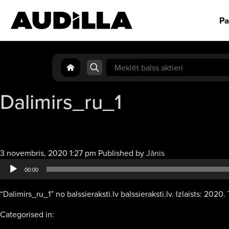
Pa
Search
for:
Dalimirs_ru_1
Audio
3 novembris, 2020 1:27 pm
Published by
Jānis
atskaņotājs
00:00
“Dalimirs_ru_1” no balssieraksti.lv balssieraksti.lv. Izlaists: 2020. 
Categorised in: