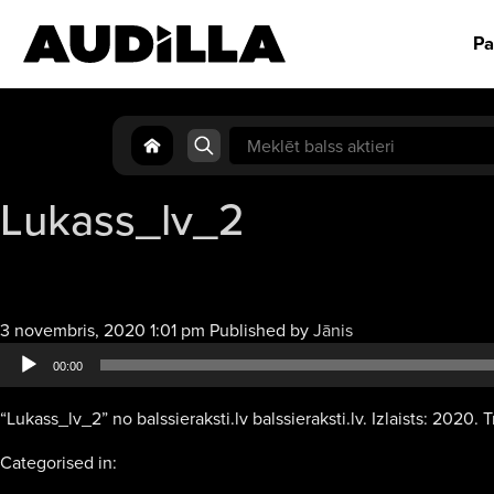
Pa
Search
for:
Lukass_lv_2
Audio
3 novembris, 2020 1:01 pm
Published by
Jānis
atskaņotājs
00:00
“Lukass_lv_2” no balssieraksti.lv balssieraksti.lv. Izlaists: 2020. T
Categorised in: