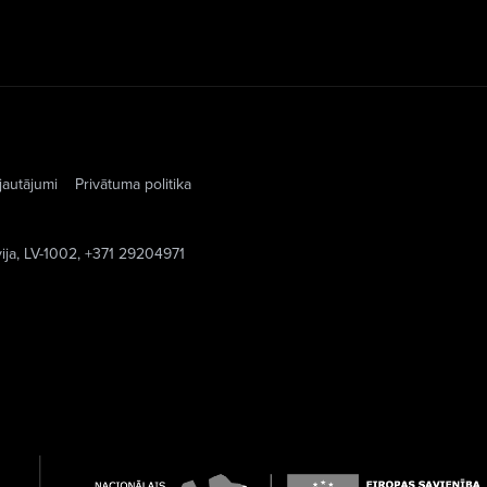
jautājumi
Privātuma politika
vija, LV-1002, +371 29204971