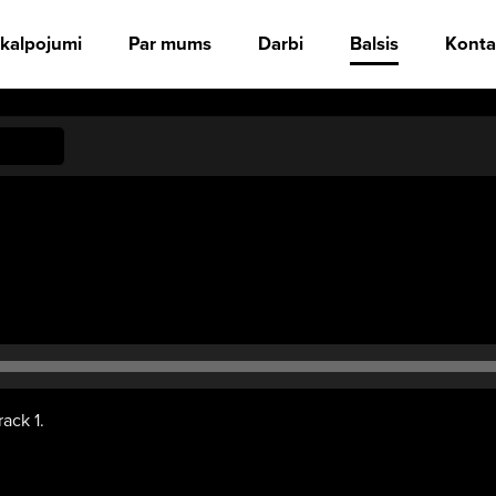
kalpojumi
Par mums
Darbi
Balsis
Konta
rack 1.