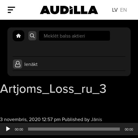
LV
EN
Search
for:
Ienākt
Artjoms_Loss_ru_3
Audio
3 novembris, 2020 12:57 pm
Published by
Jānis
atskaņotājs
00:00
00:00