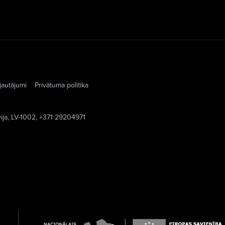
jautājumi
Privātuma politika
vija, LV-1002, +371 29204971