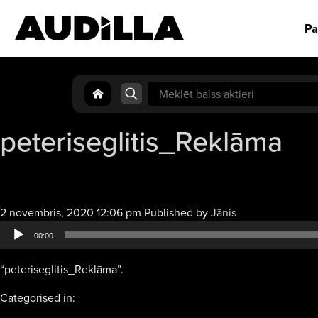
Pa
Search
for:
peteriseglitis_Reklāma
Audio
2 novembris, 2020 12:06 pm
Published by
Jānis
atskaņotājs
00:00
“peteriseglitis_Reklāma”.
Categorised in: