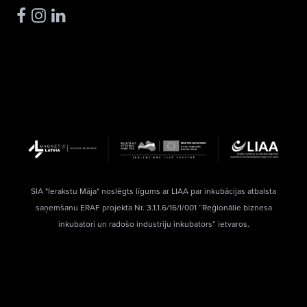
SIA "Ierakstu Māja" noslēgts līgums ar LIAA par inkubācijas atbalsta
saņemšanu ERAF projekta Nr. 3.1.1.6/16/I/001 “Reģionālie biznesa
inkubatori un radošo industriju inkubators” ietvaros.