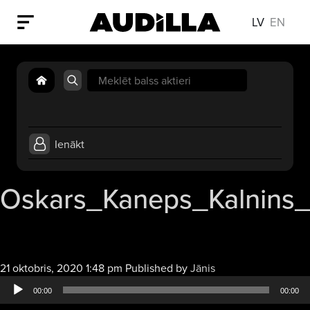
LV
EN
Search
for:
Ienākt
Oskars_Kaneps_Kalnins_
Audio
21 oktobris, 2020 1:48 pm
Published by
Jānis
atskaņotājs
00:00
00:00