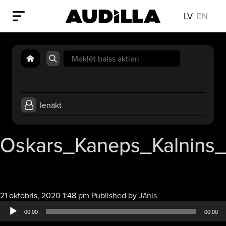
LV
EN
Search
for:
Ienākt
Oskars_Kaneps_Kalnins_
Audio
21 oktobris, 2020 1:48 pm
Published by
Jānis
atskaņotājs
00:00
00:00