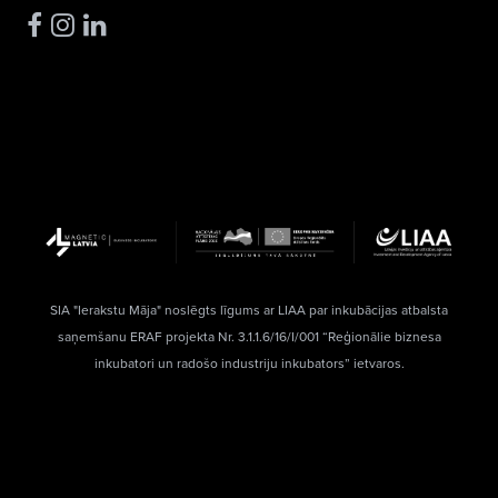
SIA "Ierakstu Māja" noslēgts līgums ar LIAA par inkubācijas atbalsta
saņemšanu ERAF projekta Nr. 3.1.1.6/16/I/001 “Reģionālie biznesa
inkubatori un radošo industriju inkubators” ietvaros.