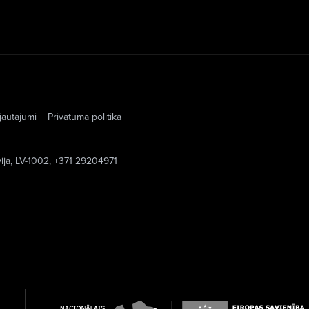
jautājumi
Privātuma politika
vija, LV-1002, +371 29204971