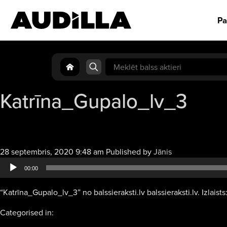
Pa
Search
for:
Katrīna_Gupalo_lv_3
Audio
28 septembris, 2020 9:48 am
Published by
Jānis
atskaņotājs
00:00
“Katrīna_Gupalo_lv_3” no balssieraksti.lv balssieraksti.lv. Izlaists
Categorised in: