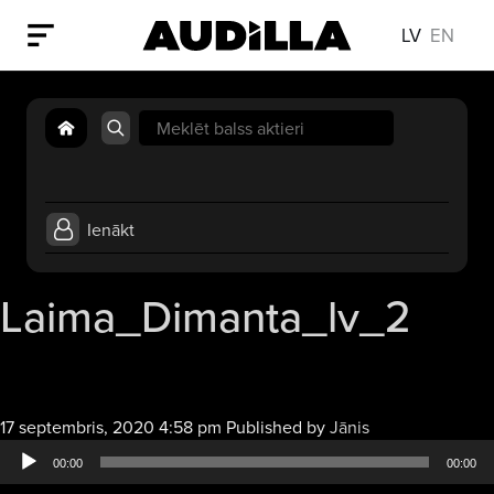
LV
EN
Search
for:
Ienākt
Laima_Dimanta_lv_2
Audio
17 septembris, 2020 4:58 pm
Published by
Jānis
atskaņotājs
00:00
00:00