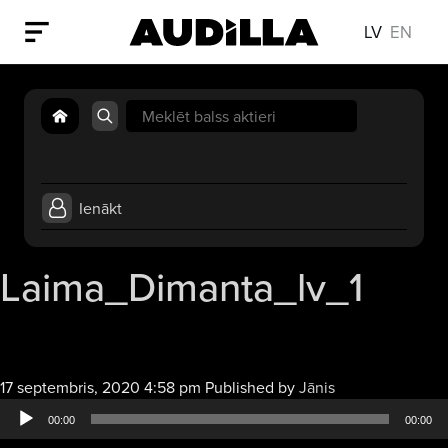
LV
EN
Search
for:
Ienākt
Laima_Dimanta_lv_1
Audio
17 septembris, 2020 4:58 pm
Published by
Jānis
atskaņotājs
00:00
00:00