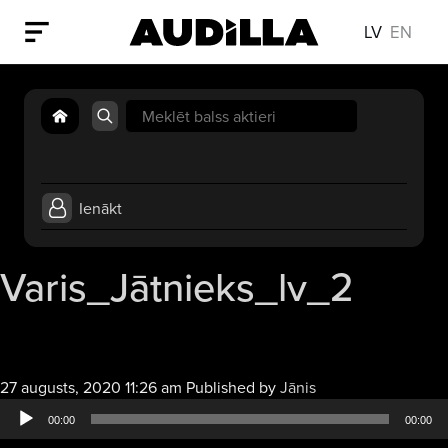
LV
EN
Search
for:
Ienākt
Varis_Jātnieks_lv_2
Audio
27 augusts, 2020 11:26 am
Published by
Jānis
atskaņotājs
00:00
00:00