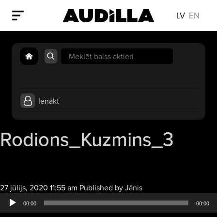
LV
EN
Search
for:
Ienākt
Rodions_Kuzmins_3
Audio
27 jūlijs, 2020 11:55 am
Published by
Jānis
atskaņotājs
00:00
00:00