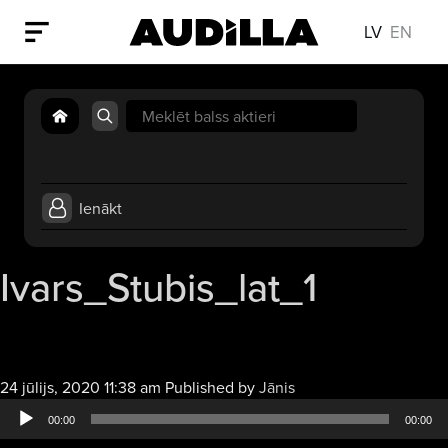
LV
EN
Search
for:
Ienākt
Ivars_Stubis_lat_1
Audio
24 jūlijs, 2020 11:38 am
Published by
Jānis
atskaņotājs
00:00
00:00