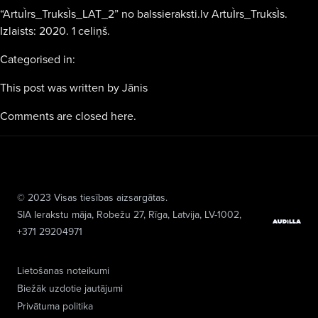
“ArtuÌrs_TruksÌs_LAT_2” no balssieraksti.lv ArtuÌrs_TruksÌs.
Izlaists: 2020. 1 celiņš.
Categorised in:
This post was written by Jānis
Comments are closed here.
© 2023 Visas tiesības aizsargātas.
SIA Ierakstu māja
, Robežu 27, Rīga, Latvija, LV-1002,
+371 29204971
Lietošanas noteikumi
Biežāk uzdotie jautājumi
Privātuma politika