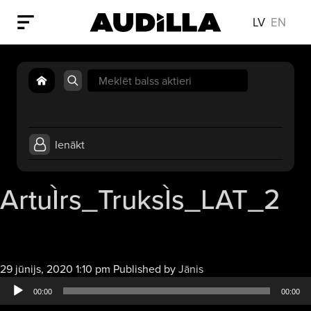
LV
EN
Search
for:
Ienākt
ArtuÌrs_TruksÌs_LAT_2
Audio
29 jūnijs, 2020 1:10 pm
Published by
Jānis
atskaņotājs
00:00
00:00