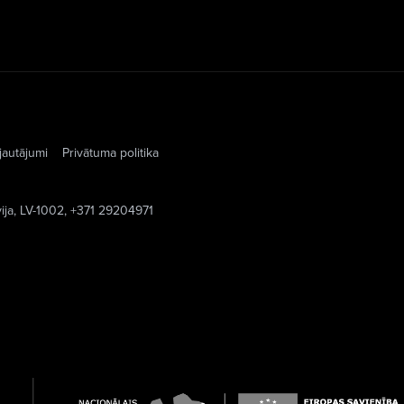
jautājumi
Privātuma politika
vija, LV-1002, +371 29204971