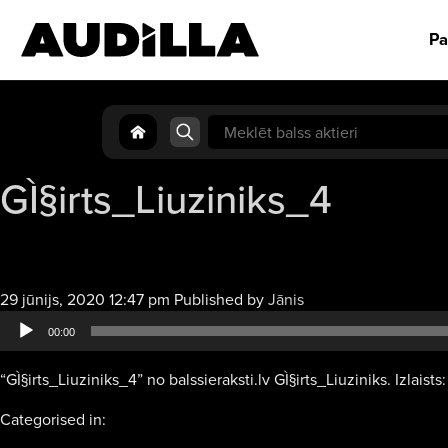
Pa
Search
for:
GÌ§irts_Liuziniks_4
Audio
29 jūnijs, 2020 12:47 pm
Published by
Jānis
atskaņotājs
00:00
“GÌ§irts_Liuziniks_4” no balssieraksti.lv GÌ§irts_Liuziniks. Izlaists:
Categorised in: