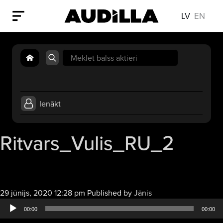
LV
EN
Search
for:
Ienākt
Ritvars_Vulis_RU_2
Audio
29 jūnijs, 2020 12:28 pm
Published by
Jānis
atskaņotājs
00:00
00:00